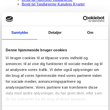
Bestil tid Tandlægerne Kanalens Kvarter
Sharlynne søgte stillingen som klinikassistent i
februar 2021, og allerede ved samtalen var vi ikke i
tvivl. Hendes søde og kompetente væsen gjorde
Samtykke
Detaljer
Om
indtryk – og vi har ikke fortrudt beslutningen.
En værdifuld støtte i hverdagen
Denne hjemmeside bruger cookies
Det er særligt tandlæge Maria, der har haft stor glæde af Sharlynnes
assistance, men hele klinikken mærker den aflastning og struktur,
Vi bruger cookies til at tilpasse vores indhold og
hun bidrager med i det daglige arbejde.
annoncer, til at vise dig funktioner til sociale medier og til
Struktur, kvalitet og engagement
at analysere vores trafik. Vi deler også oplysninger om
Sharlynne er nysgerrig og engageret og brænder for at yde en ekstra
din brug af vores hjemmeside med vores partnere inden
indsats. Hun arbejder struktureret og detaljeorienteret med en høj
for sociale medier, annonceringspartnere og
kvalitetssans. Hun er en pålidelig kollega med en aktiv og positiv
tilgang til opgaverne.
analysepartnere. Vores partnere kan kombinere disse
data med andre oplysninger, du har givet dem, eller som
Privat bor Sharlynne med sin mand og deres tre børn.
de har indsamlet fra din brug af deres tjenester.