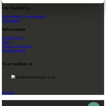
Om Tand&Co
Finansiering og egenbetaling
Firmaaftaler
Information
Karriere & job
Priser
Narkose & Sedering
Tandlægeskræk
Vi er medlem af
Kontakt