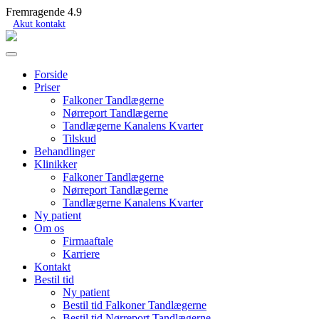
Fremragende 4.9
Akut kontakt
Forside
Priser
Falkoner Tandlægerne
Nørreport Tandlægerne
Tandlægerne Kanalens Kvarter
Tilskud
Behandlinger
Klinikker
Falkoner Tandlægerne
Nørreport Tandlægerne
Tandlægerne Kanalens Kvarter
Ny patient
Om os
Firmaaftale
Karriere
Kontakt
Bestil tid
Ny patient
Bestil tid Falkoner Tandlægerne
Bestil tid Nørreport Tandlægerne