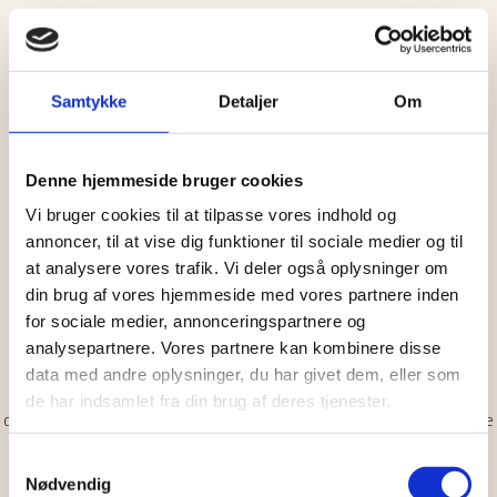
Samtykke
Detaljer
Om
Tryghed ved dit
kommende
Denne hjemmeside bruger cookies
Vi bruger cookies til at tilpasse vores indhold og
tandlægebesøg
annoncer, til at vise dig funktioner til sociale medier og til
at analysere vores trafik. Vi deler også oplysninger om
Vi kan anbefale dig at kigge forbi os uden at
din brug af vores hjemmeside med vores partnere inden
for sociale medier, annonceringspartnere og
skulle have behandling.
analysepartnere. Vores partnere kan kombinere disse
data med andre oplysninger, du har givet dem, eller som
Har du tandlægeskræk, tager vi en snak om det og er ekstra
de har indsamlet fra din brug af deres tjenester.
opmærksomme. Vi kan anbefale dig at kigge forbi os uden at skulle
have behandling. Blot for at afdramatisere dit kommende
Samtykkevalg
tandlægebesøg. Du kan snuppe en kop kaffe i vores ta’-selv-
Nødvendig