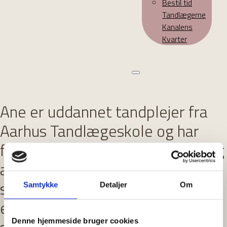
Bestil tid
Tandlægerne
Kanalens
Kvarter
Ane er uddannet tandplejer fra
Aarhus Tandlægeskole og har
fokus på at skabe en tryg og rolig
atmosfære, hvor patienter føler
sig velkomne og godt tilpas. Det
Samtykke
Detaljer
Om
er vigtigt for hende, at man føler
Denne hjemmeside bruger cookies