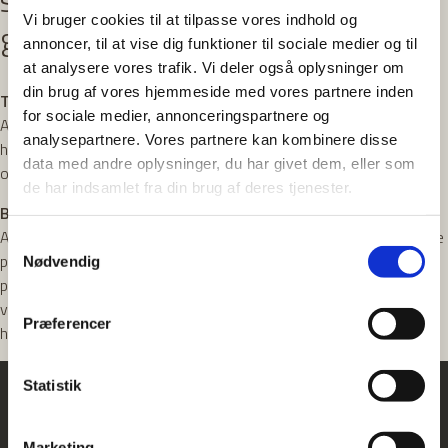
sig lyttet til og velinformeret
Vi bruger cookies til at tilpasse vores indhold og
gennem hele behandlingen.
annoncer, til at vise dig funktioner til sociale medier og til
at analysere vores trafik. Vi deler også oplysninger om
din brug af vores hjemmeside med vores partnere inden
Tryghed og nærvær
for sociale medier, annonceringspartnere og
Ane er kendt for sit gode humør og sin lattermilde tilgang. Med
analysepartnere. Vores partnere kan kombinere disse
humor, nærvær og en rolig fremtoning møder hun alle i øjenhøjde
data med andre oplysninger, du har givet dem, eller som
og arbejder for, at hvert besøg bliver en tryg og positiv oplevelse.
de har indsamlet fra din brug af deres tjenester.
Behandling og forebyggelse
Ane udfører diagnostiske undersøgelser, røntgenoptagelser, mindre
Samtykkevalg
plastfyldninger, tandblegning, profylakse samt behandling af
Nødvendig
parodontitis. Hun har desuden stort fokus på forebyggelse og
vejleder patienter i, hvordan de bedst passer på deres tænder i
Præferencer
hverdagen.
Statistik
Marketing