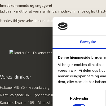
Imødekommende og engageret
Judith er kendt for at være smilende, imødekommende og let til lat
Hendes tidligere arbejde som studentermedhjælper på klinikken har s
Samtykke
Denne hjemmeside bruger c
Vi bruger cookies til at tilpas
vores trafik. Vi deler også 
Vores klinikker
annonceringspartnere og anal
dem, eller som de har indsaml
Falkoner Allé 36 - Frederiksberg
Samtykkevalg
Nørre Voldgade 94 - København K
Nødvendig
Kanalens Kvarter 168 - Albertslund