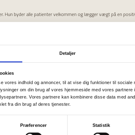
ter. Hun byder alle patienter velkommen og lægger vægt på en positi
kabt en stærk tilknytning til stedet, og hun er glad for i dag at væ
Detaljer
ookies
se vores indhold og annoncer, til at vise dig funktioner til sociale
oplysninger om din brug af vores hjemmeside med vores partnere i
ysepartnere. Vores partnere kan kombinere disse data med andr
et fra din brug af deres tjenester.
Præferencer
Statistik