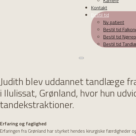
Karriere
Kontakt
Bestil tid
Ny patient
Bestil tid Falko
Bestil tid Nørr
Bestil tid Tand
Judith blev uddannet tandlæge fr
i Ilulissat, Grønland, hvor hun u
tandekstraktioner.
Erfaring og faglighed
Erfaringen fra Grønland har styrket hendes kirurgiske færdigheder o