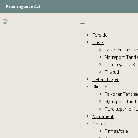
Fremragende 4.9
Forside
Priser
Falkoner Tandl
Nørreport Tand
Tandlægerne Ka
Tilskud
Behandlinger
Klinikker
Falkoner Tandl
Nørreport Tand
Tandlægerne Ka
Ny patient
Om os
Firmaaftale