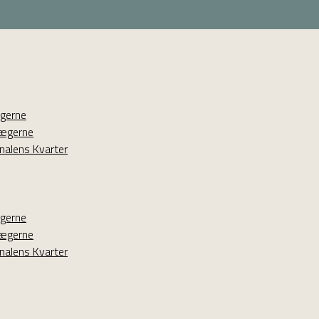
ægerne
lægerne
nalens Kvarter
ægerne
lægerne
nalens Kvarter