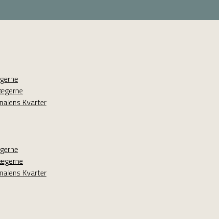
ægerne
lægerne
nalens Kvarter
ægerne
lægerne
nalens Kvarter