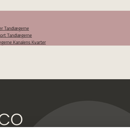
ner Tandlægerne
eport Tandlægerne
lægerne Kanalens Kvarter