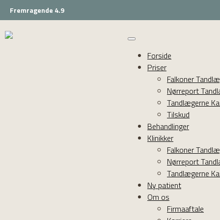
Fremragende 4.9
Forside
Priser
Falkoner Tandl
Nørreport Tand
Tandlægerne Ka
Tilskud
Behandlinger
Klinikker
Falkoner Tandl
Nørreport Tand
Tandlægerne Ka
Ny patient
Om os
Firmaaftale