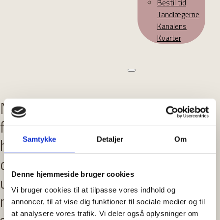
Bestil tid
Tandlægerne
Kanalens
Kvarter
Nasteho er uddannet tandplejer
fra Københavns Universitet og
har kompetencer til at
Samtykke
Detaljer
Om
diagnosticere, planlægge og
Denne hjemmeside bruger cookies
udføre behandling samt arbejde
Vi bruger cookies til at tilpasse vores indhold og
målrettet med forebyggelse og
annoncer, til at vise dig funktioner til sociale medier og til
at analysere vores trafik. Vi deler også oplysninger om