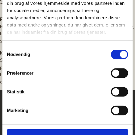
sundhedsfremme.
din brug af vores hjemmeside med vores partnere inden
for sociale medier, annonceringspartnere og
analysepartnere. Vores partnere kan kombinere disse
Faglighed og forebyggelse
data med andre oplysninger, du har givet dem, eller som
Hun arbejder struktureret og selvstændigt med både undersøgelse,
de har indsamlet fra din brug af deres tjenester.
behandlingsplanlægning og forebyggende indsats. Målet er altid at
sikre sunde og stabile forhold på lang sigt.
Samtykkevalg
Kommunikation og tryghed
Nødvendig
Som person er Nasteho rolig, omsorgsfuld og smilende. Hun
prioriterer tydelig kommunikation og er særligt dygtig til at
Præferencer
håndtere patienter med tandlægeskræk, så behandlingen foregår i
et trygt og tillidsfuldt rum.
Statistik
Marketing