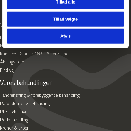
Tillad alle
Tillad valgte
Vores klinikker
Afvis
Falkoner Allé 36 - Frederiksberg
Nørre Voldgade 94 - København K
Kanalens Kvarter 168 - Albertslund
Åbningstider
Find vej
Vores behandlinger
Tandrensning & forebyggende behandling
Parondontose behandling
Plastfyldninger
Rodbehandling
Kroner & broer