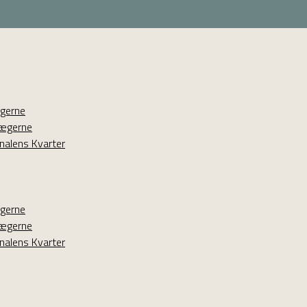
ægerne
lægerne
nalens Kvarter
ægerne
lægerne
nalens Kvarter