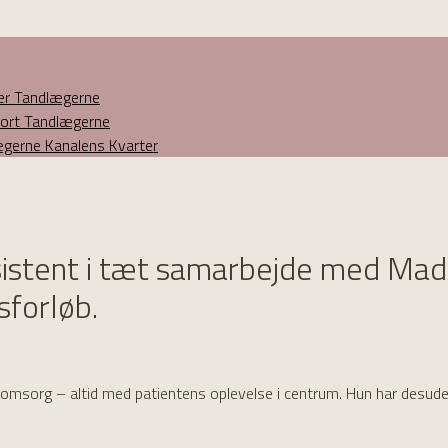
ner Tandlægerne
eport Tandlægerne
lægerne Kanalens Kvarter
sistent i tæt samarbejde med Mads
sforløb.
g omsorg – altid med patientens oplevelse i centrum. Hun har desuden