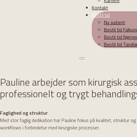
Karriere
Kontakt
Bestil tid
Ny patient
Bestil tid Falko
Bestil tid Nørr
Bestil tid Tand
Pauline arbejder som kirurgisk as
professionelt og trygt behandling
Faglighed og struktur
Med stor faglig dedikation har Pauline fokus på kvalitet, struktur o
workflows i forbindelse med kirurgiske processer.