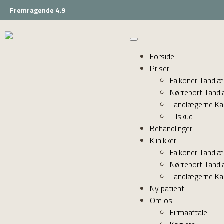
Fremragende 4.9
Forside
Priser
Falkoner Tandl
Nørreport Tand
Tandlægerne Ka
Tilskud
Behandlinger
Klinikker
Falkoner Tandl
Nørreport Tand
Tandlægerne Ka
Ny patient
Om os
Firmaaftale