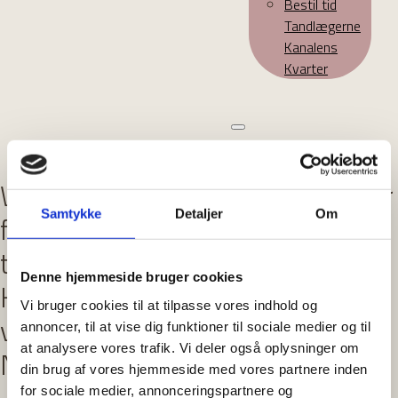
Bestil tid
Tandlægerne
Kanalens
Kvarter
Windel er født i 1991 og kommer
Samtykke
Detaljer
Om
fra Filippinerne. Hun er uddannet
tandklinikassistent fra
Denne hjemmeside bruger cookies
Københavns Universitet og er en
Vi bruger cookies til at tilpasse vores indhold og
vigtig del af teamet hos
annoncer, til at vise dig funktioner til sociale medier og til
at analysere vores trafik. Vi deler også oplysninger om
Nørreport Tandlægerne.
din brug af vores hjemmeside med vores partnere inden
for sociale medier, annonceringspartnere og