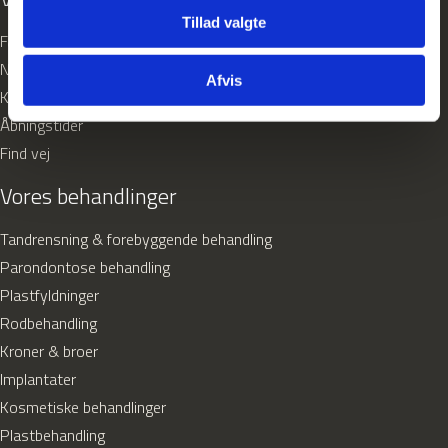
Tillad valgte
Falkoner Allé 36 - Frederiksberg
Nørre Voldgade 94 - København K
Afvis
Kanalens Kvarter 168 - Albertslund
Åbningstider
Find vej
Vores behandlinger
Tandrensning & forebyggende behandling
Parondontose behandling
Plastfyldninger
Rodbehandling
Kroner & broer
Implantater
Kosmetiske behandlinger
Plastbehandling