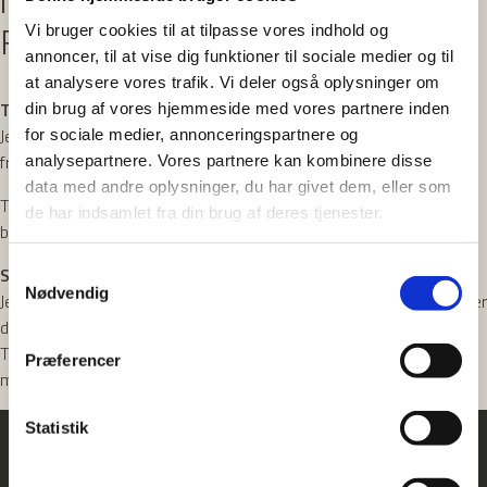
maj 2022 startede jeg hos
Falkoner Tandlægerne.
Vi bruger cookies til at tilpasse vores indhold og
annoncer, til at vise dig funktioner til sociale medier og til
at analysere vores trafik. Vi deler også oplysninger om
Tryghed og kvalitet
din brug af vores hjemmeside med vores partnere inden
Jeg lægger vægt på at give patienterne en god og tryg oplevelse
for sociale medier, annonceringspartnere og
fra start til slut.
analysepartnere. Vores partnere kan kombinere disse
data med andre oplysninger, du har givet dem, eller som
Til daglig assisterer jeg Hans, og vi har et stærkt samarbejde, hvor
de har indsamlet fra din brug af deres tjenester.
behandlingerne udføres med høj faglighed og professionalisme.
Samtykkevalg
Samarbejde og engagement
Nødvendig
Jeg bidrager gerne til forskellige opgaver på klinikken og værdsætter
det gode samarbejde med mine dygtige kolleger. Falkoner
Tandlægerne har levet fuldt op til mine forventninger, og jeg er
Præferencer
meget glad for mit valg.
Statistik